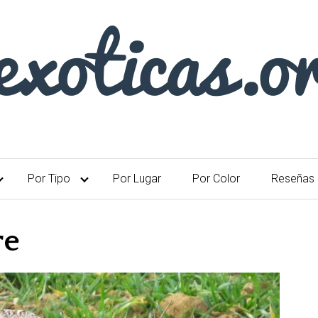
Por Tipo
Por Lugar
Por Color
Reseñas
re