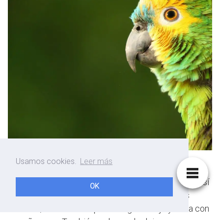
Usamos cookies.
Leer más
Lo primero a saber es que es mejor el uso de
lejía
diluida en agua
, ya que es un buen desinfectante y así
OK
se pueden limpiar las bacterias que haya por los
barrotes, usando un cepillo. Luego remoja y seca con